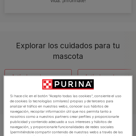
vida. ¡Infórmate!
Explorar los cuidados para tu
mascota
Artículos sobre perros
Artículos sobre gatos
Si hace clic en el botón “Acepto todas las cookies”, consiente el uso
de cookies (o tecnologías similares) propias y de terceros para
analizar el tráfico en nuestras webs, conocer sus hábitos de
navegación, recopilar información útil que nos permita tanto a
nosotros como a nuestros partners crear perfiles y proporcionarle
publicidad y contenido adecuado a sus intereses y hábitos de
Mostrando 12 de 499 artículos
navegación, y proporcionarle funcionalidades de redes sociales
(permitiéndole compartir contenido de nuestras webs a través de las