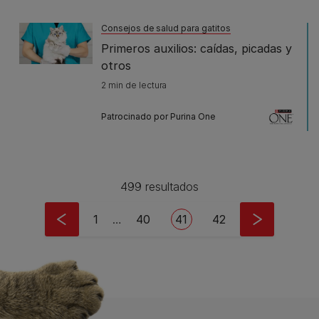
Consejos de salud para gatitos
Primeros auxilios: caídas, picadas y
otros
2 min de lectura
Patrocinado por Purina One
499 resultados
Pagination
First page
Page
Current page
Page
1
…
40
41
42