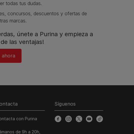
er todas tus dudas.​
s, concursos, descuentos y ofertas de
tras marcas.​
ierdas, únete a Purina y empieza a
de las ventajas!​
 ahora​
ontacta
Síguenos
ontacta con Purina
facebook
instagram
twitter
youtube
tiktok
lámanos de 9h a 20h,