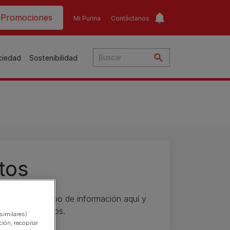
ader top
Promociones
Mi Purina
Contáctanos
ociedad
Sostenibilidad
​
o​
tos
ar
a
to
Guías de nutrición para
Guías de nutrición para
nsultar todo tipo de información aquí y
nuestros expertos.
o
perros​
gatos​
s
similares)
Consejos personalizados
ión, recopilar