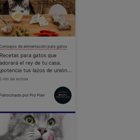
Consejos de alimentación para gatos
Recetas para gatos que
adorará el rey de tu casa.
¡potencia tus lazos de unión
con tu gato mediante una
2 min de lectura
nutrición 10!
Patrocinado por Pro Plan