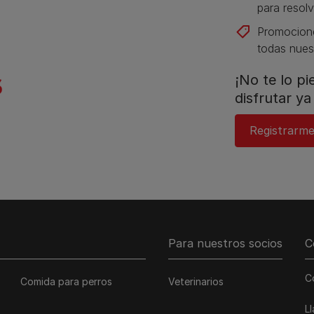
para resolv
Promocione
todas nues
¡No te lo p
disfrutar ya 
Registrarme
Para nuestros socios
C
C
Comida para perros
Veterinarios
L