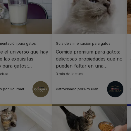
imentación para gatos
Guía de alimentación para gatos
e el universo que hay
Comida premium para gatos:
e las exquisitas
deliciosas propiedades que no
 para gatos:
pueden faltar en una
ísticas, texturas,
alimentación perfecta
ctura
3 min de lectura
os nuevos
o por Gourmet
Patrocinado por Pro Plan