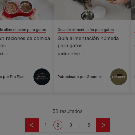
e alimentación para gatos
Guía de alimentación para gatos
n raciones de comida
Guía alimentación húmeda
tos
para gatos
ctura
4 min de lectura
o por Pro Plan
Patrocinado por Gourmet
53 resultados
Page
Current page
Page
Last page
1
2
3
…
5