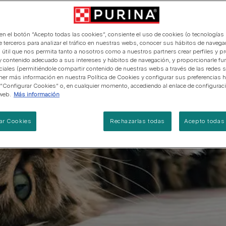
manera abierta y honesta.
PRO PLAN Veterinary Diets
Ver todos los consejos d
Ver todas las marcas
Razas de gatos por piel y
de interior​
gatos
pelaje​
alimentación para perros
Ver todas las marcas
Ver todos los consejos de
Tus preguntas nos importan
alimentación para gatos
 en el botón “Acepto todas las cookies”, consiente el uso de cookies (o tecnologías 
e terceros para analizar el tráfico en nuestras webs, conocer sus hábitos de navegac
 útil que nos permita tanto a nosotros como a nuestros partners crear perfiles y p
y contenido adecuado a sus intereses y hábitos de navegación, y proporcionarle fu
ciales (permitiéndole compartir contenido de nuestras webs a través de las redes s
er más información en nuestra Política de Cookies y configurar sus preferencias h
 “Configurar Cookies” o, en cualquier momento, accediendo al enlace de configurac
web.
Más información
ar Cookies
Rechazarlas todas
Acepto todas 