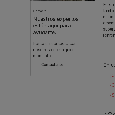
El ro
tambié
Contacta
incomo
Nuestros expertos
amaman
están aquí para
super
ayudarte.
ronro
Ponte en contacto con
nosotros en cualquier
momento.
En e
Contáctanos
¿C
¿C
¿S