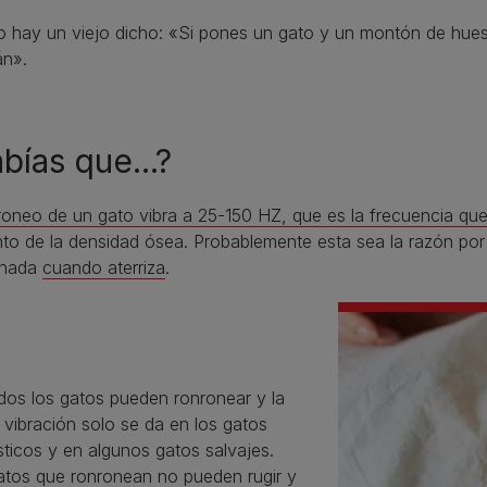
o hay un viejo dicho: «Si pones un gato y un montón de hues
án».
bías que...?
roneo de un gato vibra a 25-150 HZ, que es la frecuencia que
o de la densidad ósea. Probablemente esta sea la razón por 
r nada
cuando aterriza
.
dos los gatos pueden ronronear y la
vibración solo se da en los gatos
ticos y en algunos gatos salvajes.
atos que ronronean no pueden rugir y