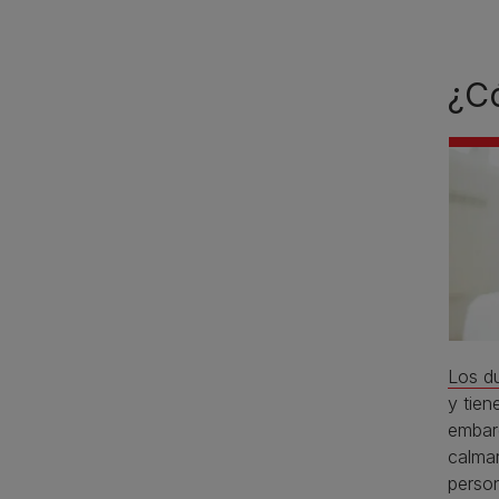
¿Có
Los d
y tien
embar
calmar
perso