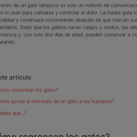
nroneo de un gato tampoco es solo un método de comunicació
n lo usan para calmarse y controlar el dolor. La madre gata ro
didad y continuará ronroneando después de que nazcan sus g
tarlos. Dado que los gatitos nacen ciegos y sordos, las vib
vivencia y, con solo dos días de edad, pueden comenzar a 
neando.
ste artículo
ómo ronronean los gatos?
ómo ayuda el ronroneo de un gato a los humanos?
abías que...?