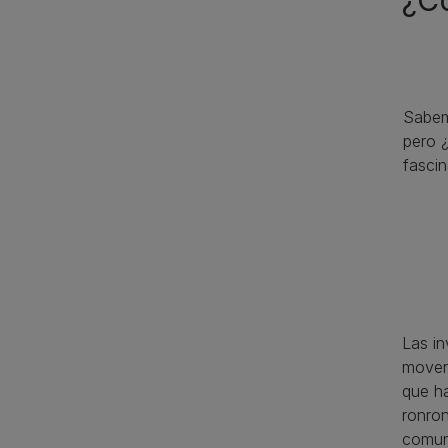
¿C
Sabem
pero 
fasci
Las i
mover 
que ha
ronron
comun