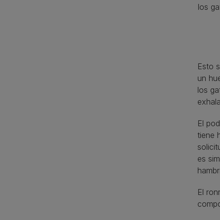
los g
Esto 
un hue
los ga
exhala
El po
tiene
solici
es sim
hambri
El ron
compor