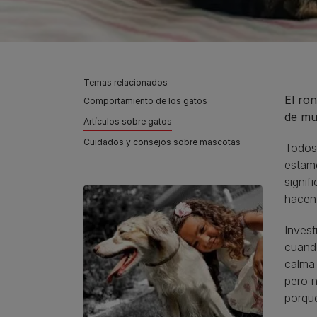
Temas relacionados
El ro
Comportamiento de los gatos
de mu
Artículos sobre gatos
Cuidados y consejos sobre mascotas
Todos
estam
signif
hacen
Invest
cuand
calma 
pero n
porqu