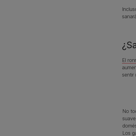
Inclus
sanar
¿Sa
El ron
aument
senti
No to
suave 
domés
Los g