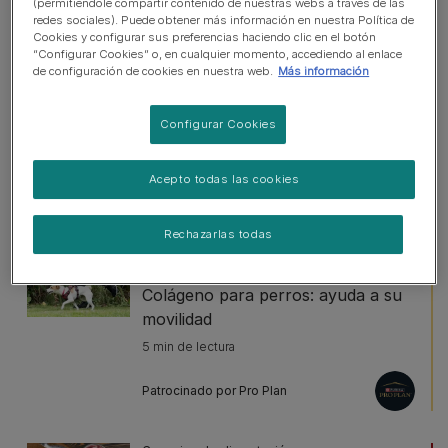
(permitiéndole compartir contenido de nuestras webs a través de las
Artículos más vistos
redes sociales). Puede obtener más información en nuestra Política de
Cookies y configurar sus preferencias haciendo clic en el botón
“Configurar Cookies” o, en cualquier momento, accediendo al enlace
de configuración de cookies en nuestra web.
Más información
Consejos de alimentación para perros
Cómo dar brillo al pelo de tu perro
Configurar Cookies
o gato
6 min de lectura
Acepto todas las cookies
Patrocinado por Pro Plan
Rechazarlas todas
Consejos de alimentación para perros
Colágeno para perros: ayuda a su
movilidad
5 min de lectura
Patrocinado por Pro Plan