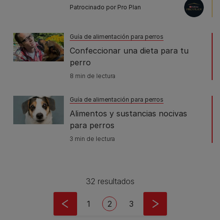
Patrocinado por Pro Plan
Guía de alimentación para perros
Confeccionar una dieta para tu
perro
8 min de lectura
Guía de alimentación para perros
Alimentos y sustancias nocivas
para perros
3 min de lectura
32 resultados
Pagination
Page
Current page
Page
1
2
3