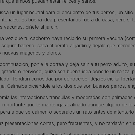
ra que ambos puedan estar felices y sanos.
sca un lugar neutral para el encuentro de tus perros, un siti
rritoriales. Es buena idea presentarlos fuera de casa, pero si
s vacunas, cíñete al jardín.
a vez que tu cachorro haya recibido su primera vacuna (como
 seguro hacerlo, saca al perrito al jardín y déjale que merod
s nuevas imágenes y olores.
continuación, ponle la correa y deja salir a tu perro adulto, su
 grande o nervioso, quizá sea buena idea ponerle un ronzal p
ludo. Tendrán curiosidad por conocerse, déjales cierta liber
oja. Cálmalos diciéndole a los dos que son buenos perros, e ig
emia las interacciones tranquilas y moderadas con palmadas 
 importante que te mantengas calmado aunque alguno de los
pera a que se calmen o sepáralos un rato antes de intentarlo
z presentaciones cortas, pero frecuentes, y no tardarán en 
ja que tu perro adulto "invite" al cachorro a entrar en la ca