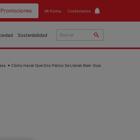
ader top
Promociones
Mi Purina
Contáctanos
ociedad
Sostenibilidad
asa
Cómo Hacer Que Dos Perros Se Lleven Bien: Guía
​
o​
ar
a
to
Guías de nutrición para
Guías de nutrición para
o
perros​
gatos​
s
Consejos personalizados