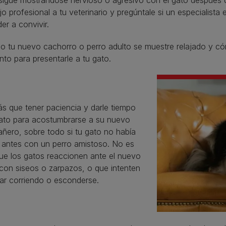
sigue mostrándose nervioso o agresivo con el gato después d
o profesional a tu veterinario y pregúntale si un especialist
er a convivir.
o tu nuevo cachorro o perro adulto se muestre relajado y 
o para presentarle a tu gato.
s que tener paciencia y darle tiempo
gato para acostumbrarse a su nuevo
ñero, sobre todo si tu gato no había
o antes con un perro amistoso. No es
que los gatos reaccionen ante el nuevo
 con siseos o zarpazos, o que intenten
ar corriendo o esconderse.