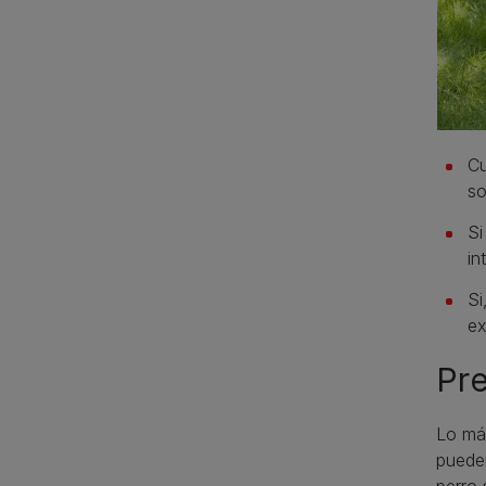
Cu
so
Si
in
Si
ex
Pre
Lo más
pueden