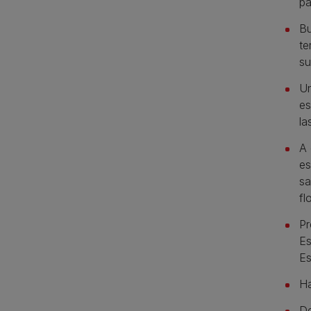
pa
Bu
te
su
Un
es
la
A 
es
sa
fl
Pr
Es
Es
Ha
De