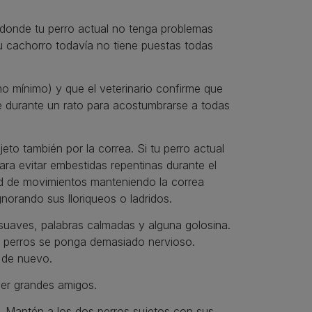
o donde tu perro actual no tenga problemas
 tu cachorro todavía no tiene puestas todas
 mínimo) y que el veterinario confirme que
ee durante un rato para acostumbrarse a todas
jeto también por la correa. Si tu perro actual
ara evitar embestidas repentinas durante el
tad de movimientos manteniendo la correa
norando sus lloriqueos o ladridos.
suaves, palabras calmadas y alguna golosina.
 perros se ponga demasiado nervioso.
 de nuevo.
ser grandes amigos.
sa. Mantén a los dos perros sujetos con sus