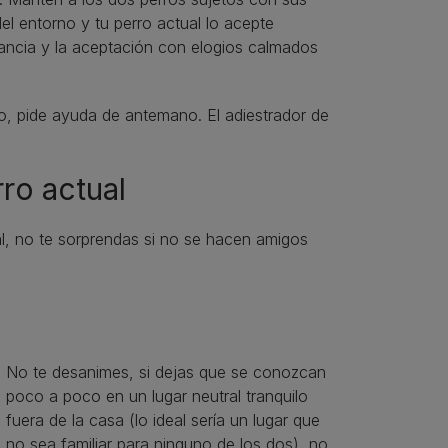
l entorno y tu perro actual lo acepte
erancia y la aceptación con elogios calmados
o, pide ayuda de antemano. El adiestrador de
rro actual
al, no te sorprendas si no se hacen amigos
No te desanimes, si dejas que se conozcan
poco a poco en un lugar neutral tranquilo
fuera de la casa (lo ideal sería un lugar que
no sea familiar para ninguno de los dos), no