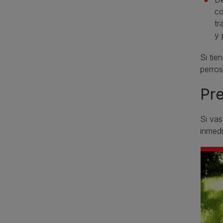
co
tr
y 
Si tie
perros
Pre
Si vas
inmed