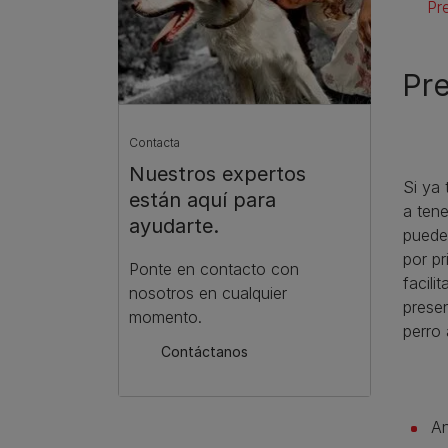
Pr
Pre
Contacta
Nuestros expertos
Si ya
están aquí para
a tene
ayudarte.
puede 
por pr
Ponte en contacto con
facili
nosotros en cualquier
prese
momento.
perro 
Contáctanos
An