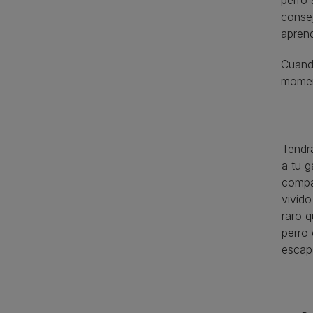
perro 
consej
aprend
Cuand
moment
Tendrá
a tu 
compa
vivid
raro 
perro
escap