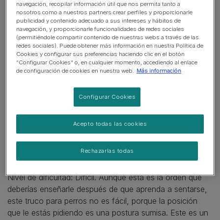
navegación, recopilar información útil que nos permita tanto a
nosotros como a nuestros partners crear perfiles y proporcionarle
publicidad y contenido adecuado a sus intereses y hábitos de
navegación, y proporcionarle funcionalidades de redes sociales
En este artículo
(permitiéndole compartir contenido de nuestras webs a través de las
redes sociales). Puede obtener más información en nuestra Política de
Enseña a tu perro a echarse
Cookies y configurar sus preferencias haciendo clic en el botón
“Configurar Cookies” o, en cualquier momento, accediendo al enlace
¿Cómo hacer que se quede quieto?
de configuración de cookies en nuestra web.
Más información
Enséñale a hacerse el muerto
Configurar Cookies
¿Cómo enseñar a tu perro a soltar cosas?
Acepto todas las cookies
Enseña a tu perro a echarse
Rechazarlas todas
Nivel de dificultad: Difícil. Aunque esta es la orden que
deberías enseñarle después de que aprenda a sentarse,
este truco para perros no es fácil, porque la posición
que le estás pidiendo es una postura sumisa. Este es un