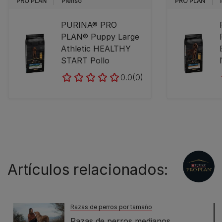
PRO PLAN
Pienso
PRO PLAN
PURINA® PRO
PLAN® Puppy Large
Athletic HEALTHY
START Pollo
0.0
(0)
Artículos relacionados:
Razas de perros por tamaño
Razas de perros medianos