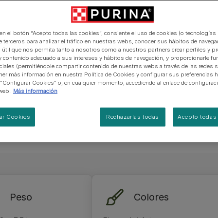
manera abierta y honesta.
PRO PLAN Veterinary Diets
Ver todos los consejos d
Ver todas las marcas
Razas de gatos por piel y
de interior​
s, gato
gatos
pelaje​
alimentación para perros
Ver todas las marcas
es una de las
Ver todos los consejos de
Tus preguntas nos importan
alimentación para gatos
a de un
 en el botón “Acepto todas las cookies”, consiente el uso de cookies (o tecnologías 
e terceros para analizar el tráfico en nuestras webs, conocer sus hábitos de navegac
e de que le
 útil que nos permita tanto a nosotros como a nuestros partners crear perfiles y p
 Si estás
y contenido adecuado a sus intereses y hábitos de navegación, y proporcionarle fu
 seguro que
ciales (permitiéndole compartir contenido de nuestras webs a través de las redes s
er más información en nuestra Política de Cookies y configurar sus preferencias h
ón y
 “Configurar Cookies” o, en cualquier momento, accediendo al enlace de configurac
o, que
web.
Más información
ar Cookies
Rechazarlas todas
Acepto todas 
Peso
Colores