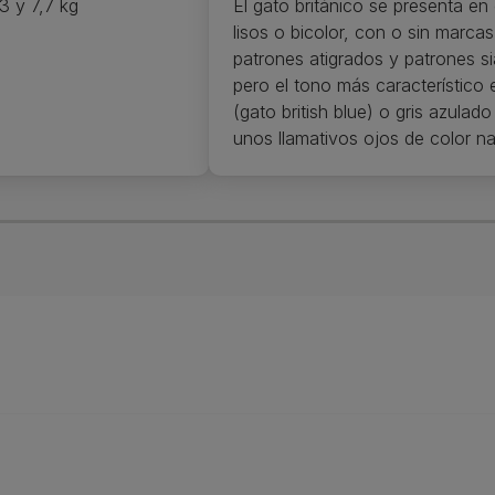
3 y 7,7 kg
El gato británico se presenta en
lisos o bicolor, con o sin marca
patrones atigrados y patrones s
pero el tono más característico e
(gato british blue) o gris azulad
unos llamativos ojos de color na