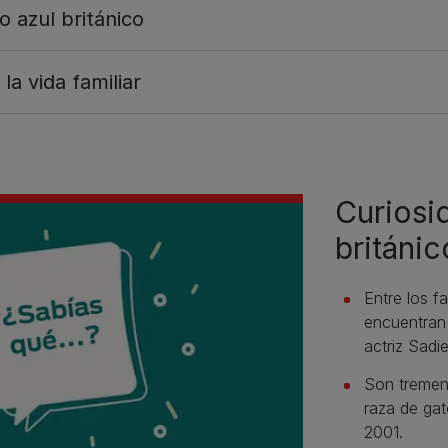
o azul británico
la vida familiar
Curiosi
británic
Entre los f
encuentran
actriz Sadi
Son tremen
raza de gat
2001.