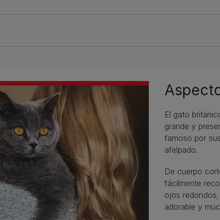
Aspecto
El gato britán
grande y prese
famoso por sus
afelpado.
De cuerpo corto
fácilmente rec
ojos redondos,
adorable y muc