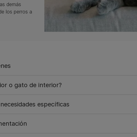
las demás
e los perros a
enes
or o gato de interior?
 necesidades específicas
imentación