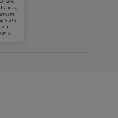
 colores
s blancas,
iameses,
s el azul
o con
ranja.