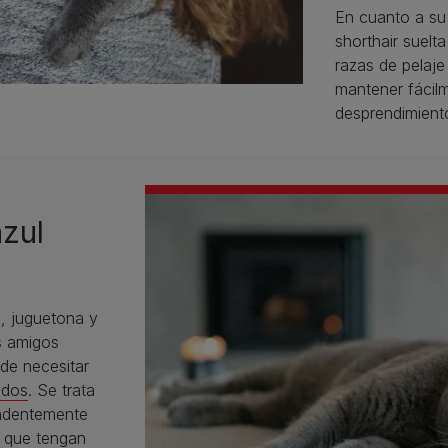
En cuanto a su 
shorthair suel
razas de pelaje
mantener fácil
desprendimient
azul
a, juguetona y
os amigos
de necesitar
idos
. Se trata
endentemente
s que tengan