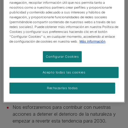
navegación, recopilar información útil que nos permita tanto a
océano para atrapar el carbono y mejorar la
nosotros como a nuestros partners crear perfiles y proporcionarle
biodiversidad de ambos. Nuestro compromiso incluye las
publicidad y contenido adecuado a sus intereses y hábitos de
navegación, y proporcionarle funcionalidades de redes sociales
siguientes metas para 2030:
(permitiéndole compartir contenido de nuestras webs a través de las
redes sociales). Puede obtener más información en nuestra Política de
Cookies y configurar sus preferencias haciendo clic en el botón
Nos esforzaremos por reducir las emisiones de CO2
“Configurar Cookies” o, en cualquier momento, accediendo al enlace
en un 50% en nuestro camino hacia las cero
de configuración de cookies en nuestra web.
Más información
emisiones netas.
Configurar Cookies
Nos esforzaremos para reducir el exceso de
nitrógeno y fósforo de los fertilizantes de nuestra
cadena de suministro agrícola.
Acepto todas las cookies
Nos esforzaremos para limitar el uso de terrenos así
Rechazarlas todas
como mejorar la calidad del suelo mediante prácticas
de agricultura regenerativa.
Nos esforzaremos para contribuir con nuestras
acciones a detener el deterioro de la naturaleza y
empezar a revertir esta tendencia para 2030.