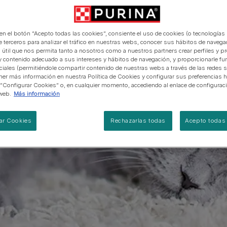
manera abierta y honesta.
PRO PLAN Veterinary Diets
Ver todos los consejos d
Ver todas las marcas
Razas de gatos por piel y
de interior​
gatos
pelaje​
alimentación para perros
Ver todas las marcas
Ver todos los consejos de
Tus preguntas nos importan
alimentación para gatos
 en el botón “Acepto todas las cookies”, consiente el uso de cookies (o tecnologías 
e terceros para analizar el tráfico en nuestras webs, conocer sus hábitos de navegac
 útil que nos permita tanto a nosotros como a nuestros partners crear perfiles y p
y contenido adecuado a sus intereses y hábitos de navegación, y proporcionarle fu
ciales (permitiéndole compartir contenido de nuestras webs a través de las redes s
er más información en nuestra Política de Cookies y configurar sus preferencias h
 “Configurar Cookies” o, en cualquier momento, accediendo al enlace de configurac
web.
Más información
ar Cookies
Rechazarlas todas
Acepto todas 