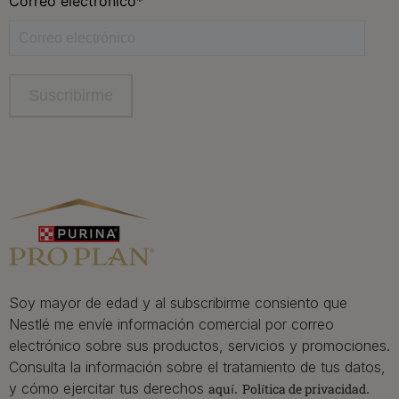
Contacta
Contacta con Purina
Llámanos de 9h a 20h, de lunes a viernes
900 802 522
Aviso Legal
Política General de Privacidad
Política de cookies
Gestión de Derechos
Soy mayor de edad y al subscribirme consiento que
Nestlé me envíe información comercial por correo
electrónico sobre sus productos, servicios y promociones.
Consulta la información sobre el tratamiento de tus datos,
y cómo ejercitar tus derechos
.
.
aquí
Política de privacidad
©Reg. Marcas de Nestle S.A.