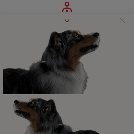
Veterinarios, nutricionistas y expertos en perros y gatos
para resolver todas tus dudas.​
Promociones, concursos, descuentos y ofertas de
todas nuestras marcas.​
¡No te lo pierdas, únete a Purina y empieza
a disfrutar ya de las ventajas!​
Registrarme ahora