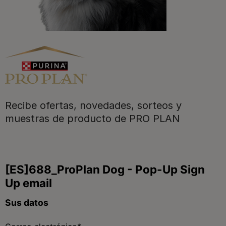
Purina
Recibe ofertas, novedades, sorteos y
Para nuestros socios
muestras de producto de PRO PLAN
Síguenos
facebook
instagram
twitter
youtube
tiktok