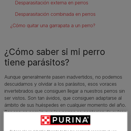
Desparasitación externa en perros
Desparasitación combinada en perros
¿Cómo quitar una garrapata a un perro?
¿Cómo saber si mi perro
tiene parásitos?
Aunque generalmente pasen inadvertidos, no podemos
descuidarnos y olvidar a los parásitos, esos voraces
invertebrados que consiguen llegar a nuestros perros sin
ser vistos. Son tan ávidos, que consiguen adaptarse al
ámbito de sus huéspedes en cualquier momento del año.
Por eso es común que los perros se contagien de pulgas
y garrapatas (los parásitos externos más frecuentes),
sobre todo en los perros que viven en zonas rurales.