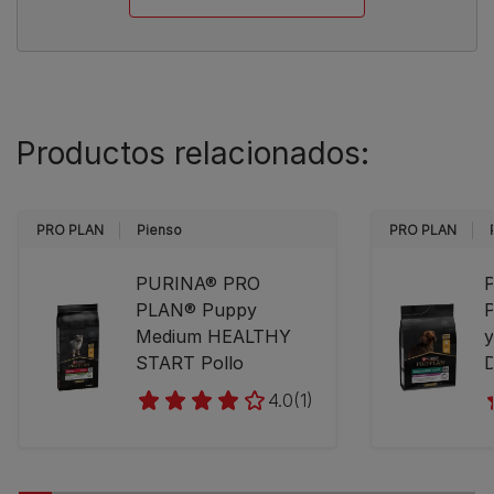
Productos relacionados:
PRO PLAN
Pienso
PRO PLAN
PURINA® PRO
​
PLAN® Puppy
P
Medium HEALTHY
y
START Pollo
D
4.0
(1)