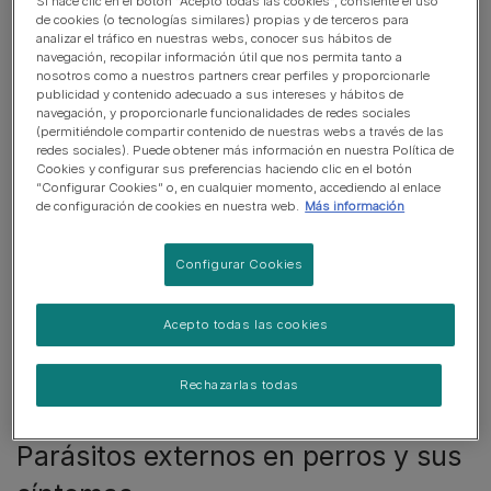
Si hace clic en el botón “Acepto todas las cookies”, consiente el uso
de cookies (o tecnologías similares) propias y de terceros para
Además, los principales síntomas de este tipo de
analizar el tráfico en nuestras webs, conocer sus hábitos de
parásitos, tales como picores o dermatitis alérgicas, son
navegación, recopilar información útil que nos permita tanto a
nosotros como a nuestros partners crear perfiles y proporcionarle
bastante evidentes. Pero ¿qué ocurre con los parásitos
publicidad y contenido adecuado a sus intereses y hábitos de
internos en perros? Estos parásitos no son visibles, por
navegación, y proporcionarle funcionalidades de redes sociales
eso es muy importante que conozcas los síntomas que
(permitiéndole compartir contenido de nuestras webs a través de las
redes sociales). Puede obtener más información en nuestra Política de
provocan para poder detectarlos y desparasitar a tu
Cookies y configurar sus preferencias haciendo clic en el botón
perro a tiempo, evitando problemas mayores. No olvides
“Configurar Cookies” o, en cualquier momento, accediendo al enlace
de configuración de cookies en nuestra web.
Más información
que desparasitar a tu compañero es algo que debes
hacer regularmente.
Configurar Cookies
Conocer los signos de infestación, tanto externa como
interna, es clave para saber si mi perro tiene parásitos y
Acepto todas las cookies
actuar a tiempo para proteger su salud.
Tipos de parásitos en perros
Rechazarlas todas
Parásitos externos en perros y sus