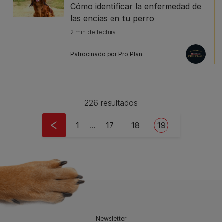
Cómo identificar la enfermedad de
las encías en tu perro
2 min de lectura
Patrocinado por Pro Plan
226 resultados
Pagination
First page
Page
Page
Current page
1
…
17
18
19
Newsletter