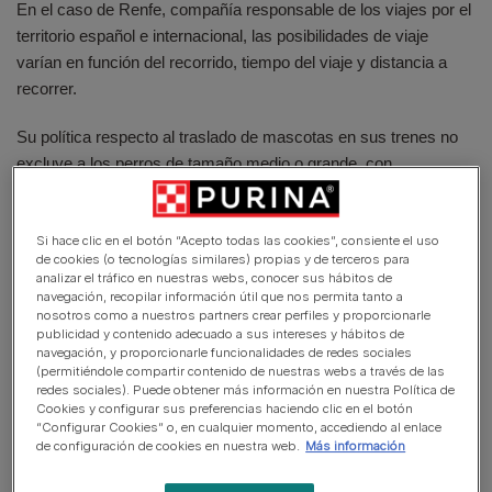
En el caso de Renfe, compañía responsable de los viajes por el
territorio español e internacional, las posibilidades de viaje
varían en función del recorrido, tiempo del viaje y distancia a
recorrer.
Su política respecto al traslado de mascotas en sus trenes no
excluye a los perros de tamaño medio o grande, con
independencia de cuál sea su raza (excepto los PPP) o
temperamento.
Si hace clic en el botón “Acepto todas las cookies”, consiente el uso
de cookies (o tecnologías similares) propias y de terceros para
Si decides viajar con un perro de menos de 10 kg, puedes
analizar el tráfico en nuestras webs, conocer sus hábitos de
hacerlo en todos los trenes de Renfe. El perro viaja en este
navegación, recopilar información útil que nos permita tanto a
nosotros como a nuestros partners crear perfiles y proporcionarle
caso en transportín. Si por el contrario quieres viajar con un
publicidad y contenido adecuado a sus intereses y hábitos de
perro hasta 40 kg, puedes hacerlo en AVE en algunos
navegación, y proporcionarle funcionalidades de redes sociales
recorridos (Madrid-Zaragoza-Barcelona-Madrid, Madrid-
(permitiéndole compartir contenido de nuestras webs a través de las
redes sociales). Puede obtener más información en nuestra Política de
Málaga-Madrid; Madrid-Alicante-Madrid; Madrid-Valencia-
Cookies y configurar sus preferencias haciendo clic en el botón
Madrid y Madrid-Granada-Madrid).
“Configurar Cookies” o, en cualquier momento, accediendo al enlace
de configuración de cookies en nuestra web.
Más información
Hasta ahora, el peso de tu perro no podía exceder de los 10