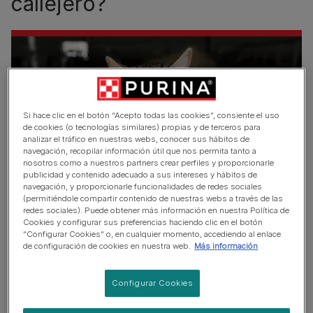
callejero?
Si hace clic en el botón “Acepto todas las cookies”, consiente el uso
de cookies (o tecnologías similares) propias y de terceros para
analizar el tráfico en nuestras webs, conocer sus hábitos de
navegación, recopilar información útil que nos permita tanto a
nosotros como a nuestros partners crear perfiles y proporcionarle
publicidad y contenido adecuado a sus intereses y hábitos de
navegación, y proporcionarle funcionalidades de redes sociales
(permitiéndole compartir contenido de nuestras webs a través de las
redes sociales). Puede obtener más información en nuestra Política de
Los gatos callejeros, asilvestrados o ferales suelen ser
Cookies y configurar sus preferencias haciendo clic en el botón
“Configurar Cookies” o, en cualquier momento, accediendo al enlace
gatos mestizos que viven en libertad al aire libre y a los
de configuración de cookies en nuestra web.
Más información
que les gusta mantener las distancias con la gente. En
algunos casos pueden ser bastante asilvestrados, lo que
Configurar Cookies
significa que no les gustará nada interactuar con los
humanos.