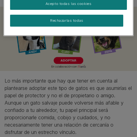
Acepto todas las cookies
Rechazarlas todas
Lo más importante que hay que tener en cuenta al
plantearse adoptar este tipo de gatos es que asumirías el
papel de protector y no el de propietario o amigo.
Aunque un gato salvaje puede volverse más afable y
confiado a tu alrededor, tu papel principal será
proporcionarle comida, cobijo y cuidados, y no
necesariamente tener una relación de cercanía o
disfrutar de un estrecho vínculo.