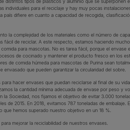
e distintos tipos de plásticos y aluminio que se superponen 
pas individuales para el reciclaje y hay muy pocas instalacion
país difiere en cuanto a capacidad de recogida, clasificación,
anto la complejidad de los materiales como el número de capa
más fácil de reciclar. A este respecto, estamos haciendo much
de comida para mascotas. No es tarea fácil, porque el envase 
ocesos de cocinado y mantener el producto fresco en los est
obres de comida húmeda para mascotas de Purina sean totalme
 envasado que pueden garantizar la circularidad del sobre.
ara hacer envases que puedan reciclarse al final de su vida 
lizamos la cantidad mínima adecuada de envase por peso y v
 la Sociedad, nos fijamos el objetivo de evitar 3.000 tonela
les de 2015. En 2018, evitamos 787 toneladas de embalaje. 
lo que hemos superado nuestro objetivo en un 18 %.
ara mejorar la reciclabilidad de nuestros envases.