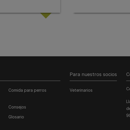
Para nuestros socios
C
C
Comida para perros
Veterinarios
L
Consejos
d
9
Glosario