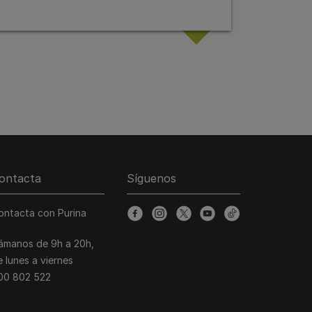
ontacta
Síguenos
ontacta con Purina
facebook
instagram
twitter
youtube
tiktok
lámanos de 9h a 20h,
e lunes a viernes
00 802 522