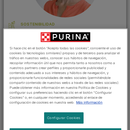
SOSTENIBILIDAD
Ir a la sección >
En septiembre de 2019, Nestlé,
Si hace clic en el botón “Acepto todas las cookies”, consiente el uso de
cookies (o tecnologías similares) propias y de terceros para analizar el
nuestra empresa matriz, anunció
tráfico en nuestras webs, conocer sus hábitos de navegación,
recopilar información útil que nos permita tanto a nosotros como a
su objetivo de lograr cero
nuestros partners crear perfiles y proporcionarle publicidad y
emisiones netas de gases de
contenido adecuado a sus intereses y hábitos de navegación, y
proporcionarle funcionalidades de redes sociales (permitiéndole
efecto invernadero para 2050.
compartir contenido de nuestras webs a través de las redes sociales).
Puede obtener más información en nuestra Política de Cookies y
Así pues, adopta el objetivo más
configurar sus preferencias haciendo clic en el botón “Configurar
ambicioso del Acuerdo de París
Cookies” o, en cualquier momento, accediendo al enlace de
configuración de cookies en nuestra web.
Más información
para limitar el aumento de la
temperatura global a 1,5 °C y,
Configurar Cookies
como empresa, estamos