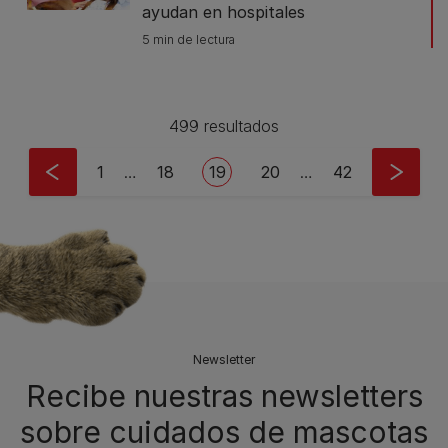
ayudan en hospitales
5 min de lectura
499 resultados
Pagination
First page
Page
Current page
Page
Last page
1
…
18
19
20
…
42
Newsletter
Recibe nuestras newsletters
sobre cuidados de mascotas​