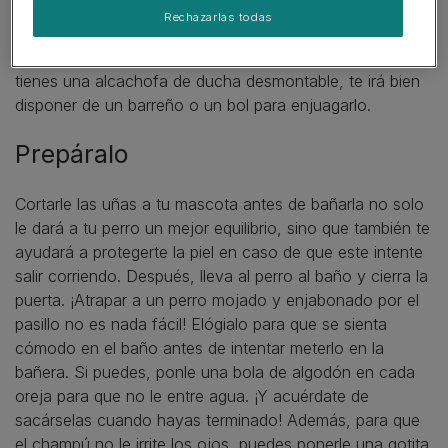
toallas grandes y absorbentes y, lo más importante,
Rechazarlas todas
GOLOSINAS. Pon una alfombra antideslizante en la
bañera para que el perro no pierda el equilibrio. Si no
tienes una alcachofa de ducha desmontable, te irá bien
disponer de un barreño o un bol para enjuagarlo.
Prepáralo
Cortarle las uñas a tu mascota antes de bañarla no solo
le dará a tu perro un mejor equilibrio, sino que también te
ayudará a protegerte la piel en caso de que este intente
salir corriendo. Después, lleva al perro al baño y cierra la
puerta. ¡Atrapar a un perro mojado y enjabonado por el
pasillo no es nada fácil! Elógialo para que se sienta
cómodo en el baño antes de intentar meterlo en la
bañera. Si puedes, ponle una bola de algodón en cada
oreja para que no le entre agua. ¡Y acuérdate de
sacárselas cuando hayas terminado! Además, para que
el champú no le irrite los ojos, puedes ponerle una gotita