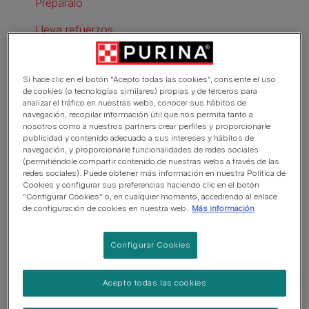
Prepáralo
Lleva refuerzos
Se acabaron los enredos
Si hace clic en el botón “Acepto todas las cookies”, consiente el uso
de cookies (o tecnologías similares) propias y de terceros para
analizar el tráfico en nuestras webs, conocer sus hábitos de
Consejos útiles para bañar a
navegación, recopilar información útil que nos permita tanto a
nosotros como a nuestros partners crear perfiles y proporcionarle
un perro
publicidad y contenido adecuado a sus intereses y hábitos de
navegación, y proporcionarle funcionalidades de redes sociales
(permitiéndole compartir contenido de nuestras webs a través de las
redes sociales). Puede obtener más información en nuestra Política de
Prepárate
Cookies y configurar sus preferencias haciendo clic en el botón
“Configurar Cookies” o, en cualquier momento, accediendo al enlace
de configuración de cookies en nuestra web.
Más información
Procura llevar ropa que no te dé apuro mojar y ensuciar
(y llenar de pelos). Lleva al baño todo el material de
Configurar Cookies
aseo: champú (pídele sugerencias al veterinario),
acondicionador (imprescindible para pelajes más largos
que hay que cepillar), cepillo, aceite mineral (para los
Acepto todas las cookies
ojos), bolas de algodón (para las orejas), al menos dos