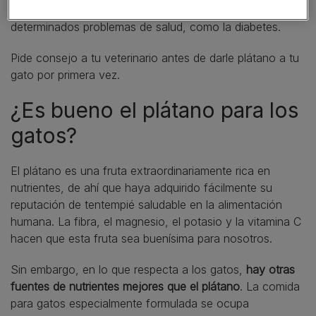
moderación o, incluso, evitarlo si tu mascota sufre
determinados problemas de salud, como la diabetes.
Pide consejo a tu veterinario antes de darle plátano a tu
gato por primera vez.
¿Es bueno el plátano para los
gatos?
El plátano es una fruta extraordinariamente rica en
nutrientes, de ahí que haya adquirido fácilmente su
reputación de tentempié saludable en la alimentación
humana. La fibra, el magnesio, el potasio y la vitamina C
hacen que esta fruta sea buenísima para nosotros.
Sin embargo, en lo que respecta a los gatos,
hay otras
fuentes de nutrientes mejores que el plátano
. La comida
para gatos especialmente formulada se ocupa