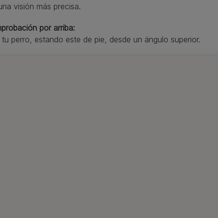
una visión más precisa.
probación por arriba:
 tu perro, estando este de pie, desde un ángulo superior.
ramienta de Purina de puntuació
rro