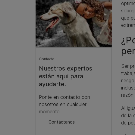
óptimo
sobrep
que pu
extre
¿Po
per
Contacta
Ser pr
Nuestros expertos
trabaj
están aquí para
riesgo
ayudarte.
inclus
razón
Ponte en contacto con
nosotros en cualquier
Al igu
momento.
de la 
Contáctanos
de pe