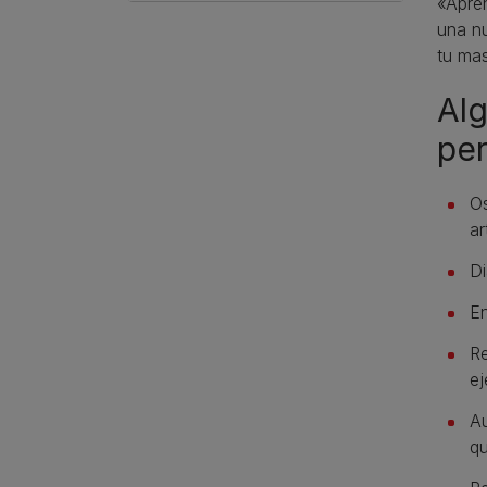
«Apren
una nu
tu mas
Alg
per
Os
ar
D
En
Re
ej
Au
qu