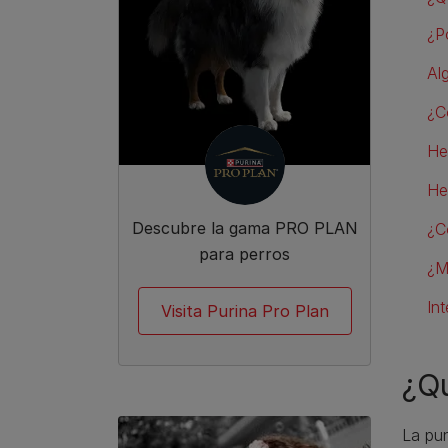
¿P
Al
¿C
He
He
Descubre la gama PRO PLAN
¿C
para perros
¿M
In
Visita Purina Pro Plan
¿Qu
La pun