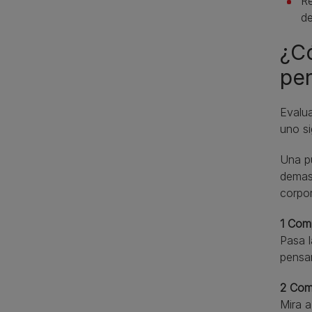
Re
de
¿Có
per
Evalua
uno s
Una pu
demasi
corpor
1 Comp
Pasa l
pensa
2 Comp
Mira a