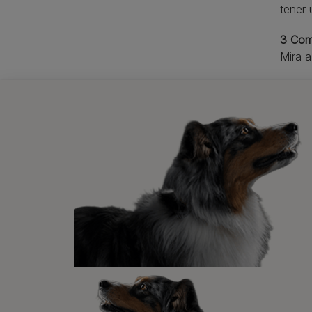
tener 
3 Com
Mira a
Her
pe