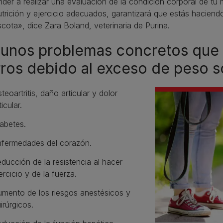
der a realizar una evaluación de la condición corporal de tu
trición y ejercicio adecuados, garantizará que estás haciendo 
cota», dice Zara Boland, veterinaria de Purina.
unos problemas concretos que p
ros debido al exceso de peso s
teoartritis, daño articular y dolor
ticular.
iabetes.
fermedades del corazón.
ducción de la resistencia al hacer
ercicio y de la fuerza.
mento de los riesgos anestésicos y
irúrgicos.