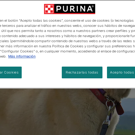
manera abierta y honesta.
PRO PLAN Veterinary Diets
Ver todos los consejos d
Ver todas las marcas
Razas de gatos por piel y
de interior​
gatos
pelaje​
alimentación para perros
Ver todas las marcas
Ver todos los consejos de
Tus preguntas nos importan
alimentación para gatos
 en el botón “Acepto todas las cookies”, consiente el uso de cookies (o tecnologías 
e terceros para analizar el tráfico en nuestras webs, conocer sus hábitos de navegac
 útil que nos permita tanto a nosotros como a nuestros partners crear perfiles y p
y contenido adecuado a sus intereses y hábitos de navegación, y proporcionarle fu
ciales (permitiéndole compartir contenido de nuestras webs a través de las redes s
er más información en nuestra Política de Cookies y configurar sus preferencias h
 “Configurar Cookies” o, en cualquier momento, accediendo al enlace de configurac
web.
Más información
ar Cookies
Rechazarlas todas
Acepto todas 