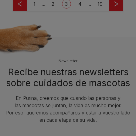
Pagination
First page
Page
Current page
Page
Last page
1
…
2
3
4
…
19
Newsletter
Recibe nuestras newsletters
sobre cuidados de mascotas​
En Purina, creemos que cuando las personas y
las mascotas se juntan, la vida es mucho mejor.
Por eso, queremos acompañaros y estar a vuestro lado
en cada etapa de su vida.​