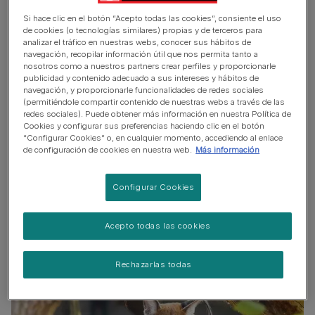
sus ojos almendrados y sus característicos pinceles
Si hace clic en el botón “Acepto todas las cookies”, consiente el uso
negros en las orejas lo hacen inconfundible. A diferencia
de cookies (o tecnologías similares) propias y de terceros para
analizar el tráfico en nuestras webs, conocer sus hábitos de
de un gato doméstico, como el
gato Sokoke
, por
navegación, recopilar información útil que nos permita tanto a
ejemplo, tiene una estructura corporal claramente
nosotros como a nuestros partners crear perfiles y proporcionarle
orientada a la caza: extremidades largas, pecho
publicidad y contenido adecuado a sus intereses y hábitos de
navegación, y proporcionarle funcionalidades de redes sociales
profundo, músculos potentes y movimientos
(permitiéndole compartir contenido de nuestras webs a través de las
extremadamente silenciosos.
redes sociales). Puede obtener más información en nuestra Política de
Cookies y configurar sus preferencias haciendo clic en el botón
“Configurar Cookies” o, en cualquier momento, accediendo al enlace
Se le llama
gato lince africano
, porque su aspecto
de configuración de cookies en nuestra web.
Más información
recuerda al lince euroasiático, especialmente por las
orejas puntiagudas y el rostro expresivo, pero no está
Configurar Cookies
emparentado directamente con él.
Acepto todas las cookies
Rechazarlas todas