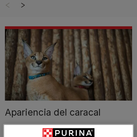
Apariencia del caracal
El
caracal
es un felino de tamaño mediano, musculoso y
muy elegante. Su pelaje corto de color rojizo o arena,