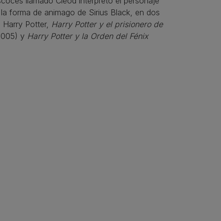
scocés llamado Cleod interpretó el personaje
la forma de animago de Sirius Black, en dos
e Harry Potter,
Harry Potter y el prisionero de
005) y
Harry Potter y la Orden del Fénix