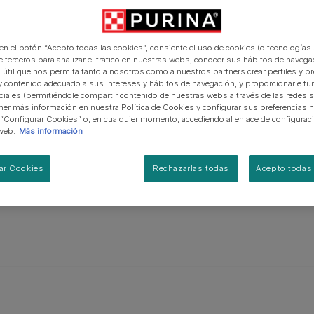
manera abierta y honesta.
PRO PLAN Veterinary Diets
Ver todos los consejos d
Ver todas las marcas
Razas de gatos por piel y
esentar
de interior​
gatos
pelaje​
alimentación para perros
Ver todas las marcas
grises más
Ver todos los consejos de
Tus preguntas nos importan
os, rojo
alimentación para gatos
 en el botón “Acepto todas las cookies”, consiente el uso de cookies (o tecnologías 
 Los machos
e terceros para analizar el tráfico en nuestras webs, conocer sus hábitos de navegac
 útil que nos permita tanto a nosotros como a nuestros partners crear perfiles y p
s 45,5 kg;
y contenido adecuado a sus intereses y hábitos de navegación, y proporcionarle fu
y pesan
ciales (permitiéndole compartir contenido de nuestras webs a través de las redes s
er más información en nuestra Política de Cookies y configurar sus preferencias h
 “Configurar Cookies” o, en cualquier momento, accediendo al enlace de configurac
web.
Más información
ar Cookies
Rechazarlas todas
Acepto todas 