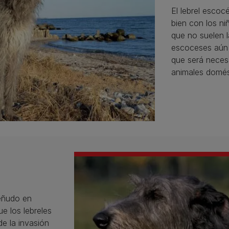
El lebrel escoc
bien con los n
que no suelen l
escoceses aún c
que será neces
animales domés
reñudo en
e los lebreles
de la invasión