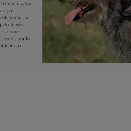
 caza se usaban
ban en
bablemente, se
 pelo tupido
e Escocia
ciervos, por lo
erribar a un