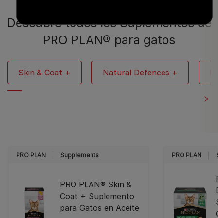
Descubre todos los Suplementos de
PRO PLAN® para gatos
Skin & Coat +
Natural Defences +
Mu
PRO PLAN
Supplements
PRO PLAN
PRO PLAN® Skin &
Coat + Suplemento
para Gatos en Aceite