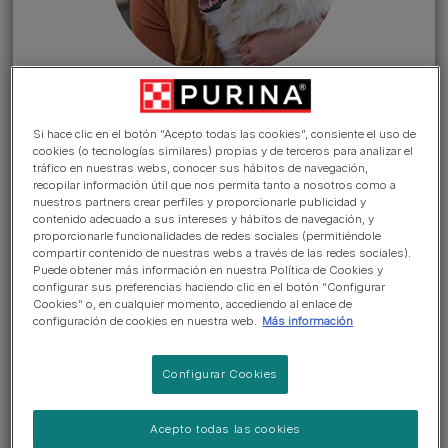
INGREDIENTES
Ir a la sección >
Si hace clic en el botón “Acepto todas las cookies”, consiente el uso de
cookies (o tecnologías similares) propias y de terceros para analizar el
tráfico en nuestras webs, conocer sus hábitos de navegación,
recopilar información útil que nos permita tanto a nosotros como a
Las etiquetas de la comida para
nuestros partners crear perfiles y proporcionarle publicidad y
mascotas contienen mucha
contenido adecuado a sus intereses y hábitos de navegación, y
proporcionarle funcionalidades de redes sociales (permitiéndole
información. Saber leer y
compartir contenido de nuestras webs a través de las redes sociales).
Puede obtener más información en nuestra Política de Cookies y
entender la información que
configurar sus preferencias haciendo clic en el botón “Configurar
contienen te ayudará a
Cookies” o, en cualquier momento, accediendo al enlace de
configuración de cookies en nuestra web.
Más información
comprender qué hay en la
comida de tu perro o gato y por
Configurar Cookies
qué. Las normas de etiquetado
del alimento para mascotas
Acepto todas las cookies