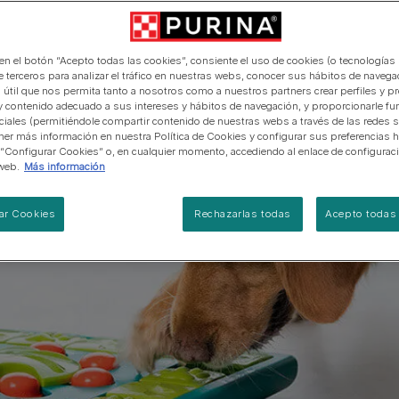
manera abierta y honesta.
PRO PLAN Veterinary Diets
Ver todos los consejos d
Ver todas las marcas
Razas de gatos por piel y
de interior​
gatos
pelaje​
alimentación para perros
Ver todas las marcas
Ver todos los consejos de
Tus preguntas nos importan
alimentación para gatos
 en el botón “Acepto todas las cookies”, consiente el uso de cookies (o tecnologías 
e terceros para analizar el tráfico en nuestras webs, conocer sus hábitos de navegac
 útil que nos permita tanto a nosotros como a nuestros partners crear perfiles y p
y contenido adecuado a sus intereses y hábitos de navegación, y proporcionarle fu
ciales (permitiéndole compartir contenido de nuestras webs a través de las redes s
er más información en nuestra Política de Cookies y configurar sus preferencias h
 “Configurar Cookies” o, en cualquier momento, accediendo al enlace de configurac
web.
Más información
ar Cookies
Rechazarlas todas
Acepto todas 