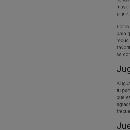
mayore
juguet
Por lo
para q
reduci
favori
se don
Jug
Al igu
tu per
que es
agrada
frecue
Ju