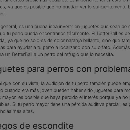
s, ya que es posible que no puedan ver lo suficientemente 
es.
 general, es una buena idea invertir en juguetes que sean de c
ue tu perro pueda encontrarlos fácilmente. El BetterBall es p
da, ya que no solo es de color naranja brillante, sino que ta
tas para ayudar a tu perro a localizarlo con su olfato. Ade
a un BetterBall a un perro del refugio que lo necesita.
uetes para perros con problem
al que con su vista, la audición de tu perro también puede em
ro cuando era más joven pueden haber sido juguetes para mo
 mayor, es posible que haya perdido el interés porque ya n
bles. Si tu perro mayor tiene una pérdida auditiva parcial, 
ncias más altas.
egos de escondite