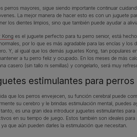
s perros mayores, sigue siendo importante continuar cuidan
óvenes. La mejor manera de hacer esto es con un juguete pa
er los dientes limpios, sino que también puede ayudar a alivia
r Kong
es el juguete perfecto para tu perro senior, está hec
ormales, por lo que es más agradable para las encías y los di
ro. Y, al igual que los demás juguetes Kong, tan populares e
antener a tu perro feliz y ocupado. En los meses de más calo
a casero (sin tallo ni semillas) y congelarlo, será muy refres
uetes estimulantes para perros
da que los perros envejecen, su función cerebral puede comen
rmente su cerebro y le brindas estimulación mental, puedes 
 tanto, es una gran idea introducir juguetes estimulantes p
ctivos en su tiempo de juego. Estos también son ideales par
 ya que aún pueden darles la estimulación que necesitan.