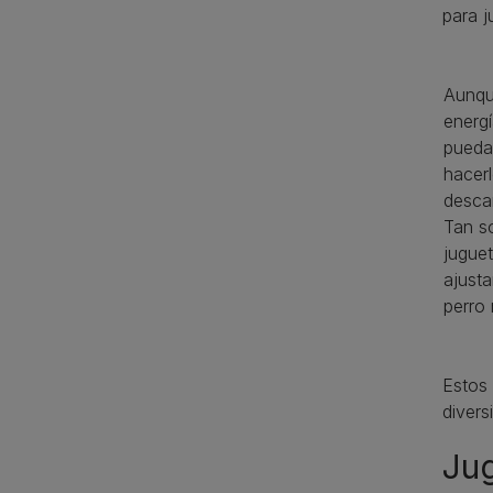
para j
Aunqu
energ
pueda
hacerl
descar
Tan so
juguet
ajusta
perro 
Estos
divers
Jug