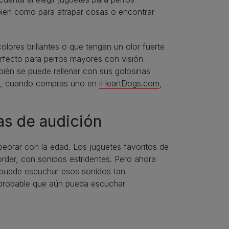
bien como para atrapar cosas o encontrar
olores brillantes o que tengan un olor fuerte
erfecto para perros mayores con visión
mbién se puede rellenar con sus golosinas
más, cuando compras uno en
iHeartDogs.com
,
as de audición
peorar con la edad. Los juguetes favoritos de
rder, con sonidos estridentes. Pero ahora
o puede escuchar esos sonidos tan
es probable que aún pueda escuchar