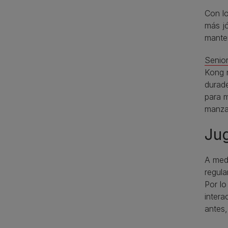
Con lo
más j
manten
Senio
Kong n
durade
para m
manzan
Jug
A medi
regula
Por lo
intera
antes,