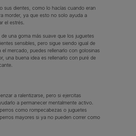
do sus dientes, como lo hacías cuando eran
ra morder, ya que esto no solo ayuda a
r el estrés.
ho de una goma más suave que los juguetes
entes sensibles, pero sigue siendo igual de
n el mercado, puedes rellenarlo con golosinas
r, una buena idea es rellenarlo con puré de
cante.
zar a ralentizarse, pero si ejercitas
ayudarlo a permanecer mentalmente activo.
ara perros como rompecabezas o juguetes
a perros mayores si ya no pueden correr como