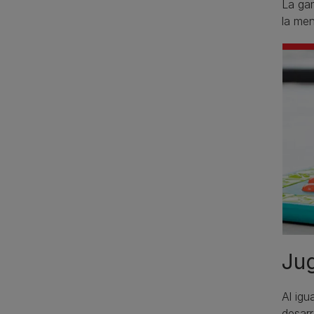
La ga
la men
Jug
Al igu
desarr