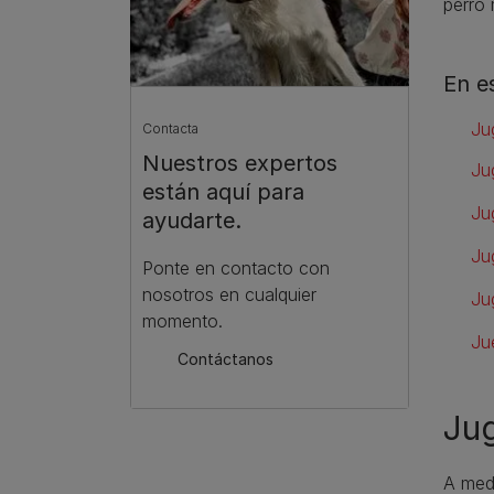
perro 
En e
Ju
Contacta
Nuestros expertos
Ju
están aquí para
Ju
ayudarte.
Ju
Ponte en contacto con
nosotros en cualquier
Ju
momento.
Ju
Contáctanos
Jug
A medi