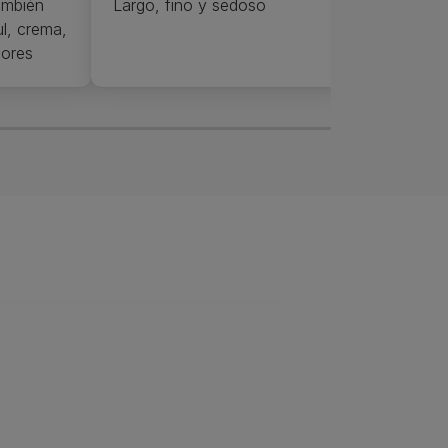
ambién
Largo, fino y sedoso
l, crema,
lores