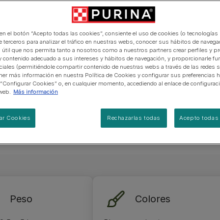
manera abierta y honesta.
PRO PLAN Veterinary Diets
Ver todos los consejos d
Ver todas las marcas
Razas de gatos por piel y
ginario de
de interior​
gatos
pelaje​
alimentación para perros
Ver todas las marcas
e sedoso, su
Ver todos los consejos de
Tus preguntas nos importan
cional. A
alimentación para gatos
 en el botón “Acepto todas las cookies”, consiente el uso de cookies (o tecnologías 
l
Gato
e terceros para analizar el tráfico en nuestras webs, conocer sus hábitos de navegac
 útil que nos permita tanto a nosotros como a nuestros partners crear perfiles y p
rsonalidad
y contenido adecuado a sus intereses y hábitos de navegación, y proporcionarle fu
ciales (permitiéndole compartir contenido de nuestras webs a través de las redes s
er más información en nuestra Política de Cookies y configurar sus preferencias h
 “Configurar Cookies” o, en cualquier momento, accediendo al enlace de configurac
web.
Más información
ar Cookies
Rechazarlas todas
Acepto todas 
Peso
Colores