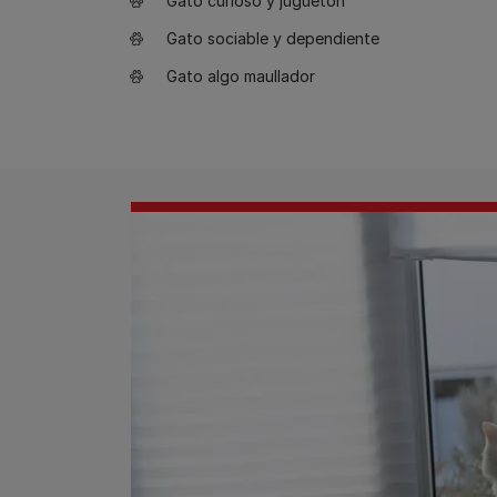
Gato curioso y juguetón
Gato sociable y dependiente
Gato algo maullador