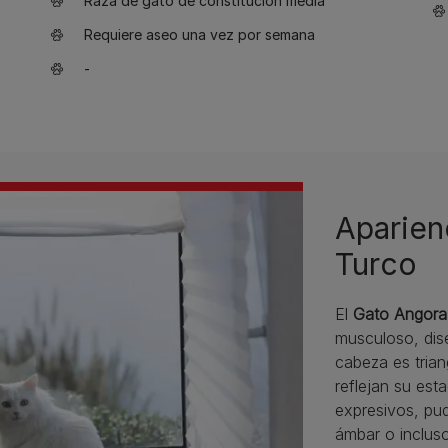
Raza de gato de constitución media
Requiere aseo una vez por semana
-
Aparien
Turco
El
Gato Angora
musculoso, dise
cabeza es trian
reflejan su est
expresivos, pu
ámbar o incluso