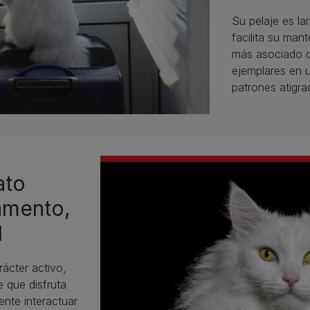
Su pelaje es la
facilita su man
más asociado c
ejemplares en u
patrones atigra
ato
amento,
d
ácter activo,
 que disfruta
nte interactuar