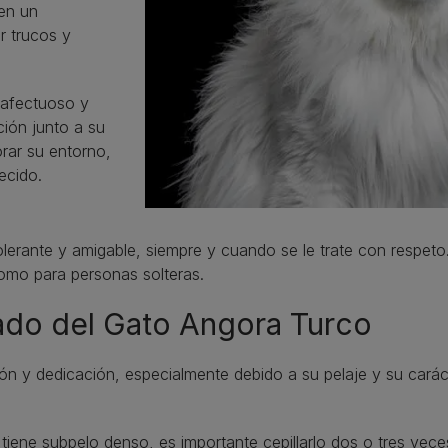
 en un
r trucos y
 afectuoso y
ción junto a su
orar su entorno,
ecido.
olerante y amigable, siempre y cuando se le trate con respeto
omo para personas solteras.
ado del Gato Angora Turco
ón y dedicación, especialmente debido a su pelaje y su carác
iene subpelo denso, es importante cepillarlo dos o tres vec