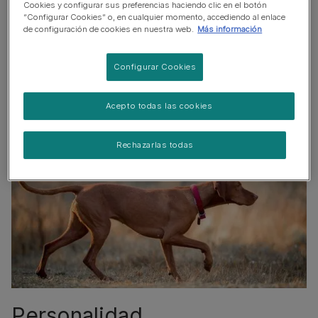
Cookies y configurar sus preferencias haciendo clic en el botón
Puede necesitar supervisión adicional para convivir con
“Configurar Cookies” o, en cualquier momento, accediendo al enlace
de configuración de cookies en nuestra web.
Más información
niños
Configurar Cookies
Acepto todas las cookies
Rechazarlas todas
Personalidad