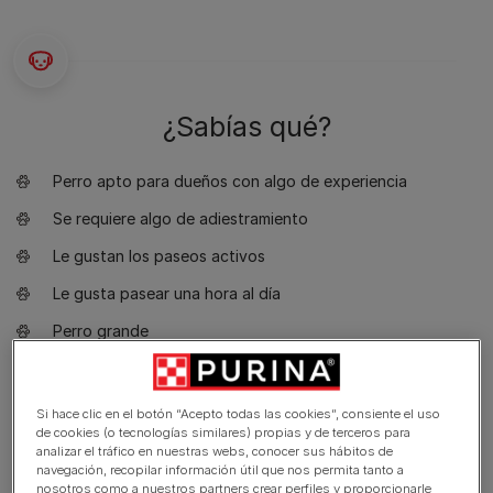
¿Sabías qué?
Perro apto para dueños con algo de experiencia
Se requiere algo de adiestramiento
Le gustan los paseos activos
Le gusta pasear una hora al día
Perro grande
Babeo mínimo
Requiere aseo una vez por semana
Si hace clic en el botón “Acepto todas las cookies”, consiente el uso
de cookies (o tecnologías similares) propias y de terceros para
Raza no hipoalergénica
analizar el tráfico en nuestras webs, conocer sus hábitos de
navegación, recopilar información útil que nos permita tanto a
Perro tranquilo
nosotros como a nuestros partners crear perfiles y proporcionarle