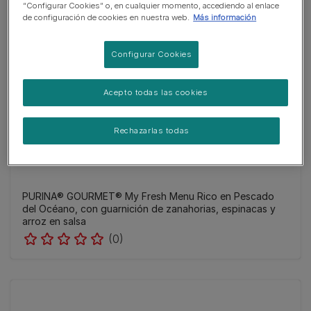
“Configurar Cookies” o, en cualquier momento, accediendo al enlace
de configuración de cookies en nuestra web.
Más información
Configurar Cookies
Acepto todas las cookies
Rechazarlas todas
PURINA® GOURMET® My Fresh Menu Rico en Pescado
del Océano, con guarnición de zanahorias, espinacas y
arroz en salsa
(0)