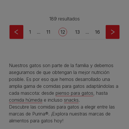
189 resultados
Pagination
First page
Page
Current page
Page
Last page
1
…
11
12
13
…
16
Nuestros gatos son parte de la familia y debemos
asegurarnos de que obtengan la mejor nutrición
posible. Es por eso que hemos desarrollado una
amplia gama de comidas para gatos adaptándolas a
cada mascota: desde
pienso para gatos
, hasta
comida húmeda
e incluso
snacks
.
Descubre las comidas para gatos a elegir entre las
marcas de Purina®. ¡Explora nuestras marcas de
alimentos para gatos hoy!