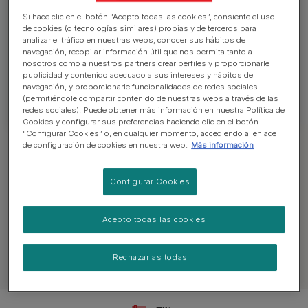
Si hace clic en el botón “Acepto todas las cookies”, consiente el uso
Nuestra sección de pienso, tanto para perros
de cookies (o tecnologías similares) propias y de terceros para
analizar el tráfico en nuestras webs, conocer sus hábitos de
adultos y sénior como para cachorros, tiene una
navegación, recopilar información útil que nos permita tanto a
gran variedad de sabores. Pero elijas lo que
nosotros como a nuestros partners crear perfiles y proporcionarle
publicidad y contenido adecuado a sus intereses y hábitos de
elijas, una cosa es segura... ¡a tu perro le
navegación, y proporcionarle funcionalidades de redes sociales
encantará el delicioso sabor!
(permitiéndole compartir contenido de nuestras webs a través de las
redes sociales). Puede obtener más información en nuestra Política de
Cookies y configurar sus preferencias haciendo clic en el botón
“Configurar Cookies” o, en cualquier momento, accediendo al enlace
de configuración de cookies en nuestra web.
Más información
Explorar comida para perros
Configurar Cookies
Comida húmeda
Sin cereales
Snacks
Acepto todas las cookies
Rechazarlas todas
Ver toda la gama para perros