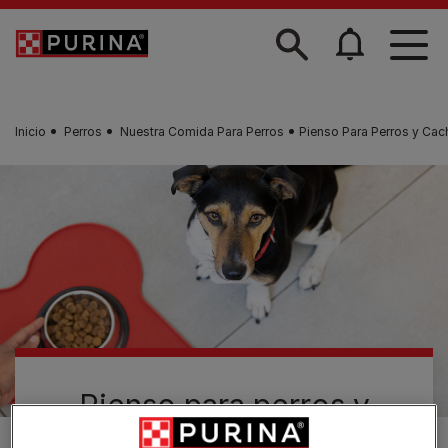
Skip to main content
Inicio
Perros
Nuestra Comida Para Perros
Pienso Para Perros y Cac
Pienso para perros y
cachorros