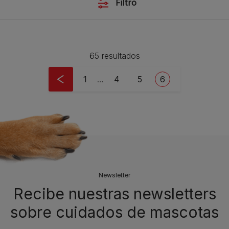
Filtro
65 resultados
Pagination
First page
Page
Page
Current page
1
…
4
5
6
Newsletter
Recibe nuestras newsletters
sobre cuidados de mascotas​