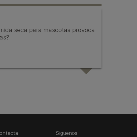
omida seca para mascotas provoca
ias?
ontacta
Síguenos