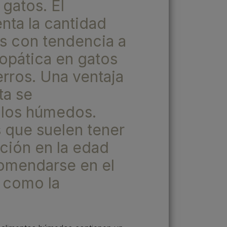
gatos. El
ta la cantidad
as con tendencia a
iopática en gatos
erros. Una ventaja
ta se
 los húmedos.
s que suelen tener
ción en la edad
comendarse en el
, como la