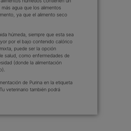
os alimentos húmedos contienen un
s más agua que los alimentos
limento, ya que el alimento seco
mida húmeda, siempre que esta sea
or por el bajo contenido calórico
mixta, puede ser la opción
 de salud, como enfermedades de
esidad (donde la alimentación
o).
imentación de Purina en la etiqueta
u veterinario también podrá