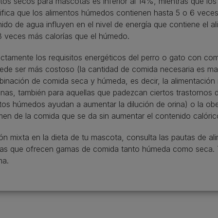
ntos secos para mascotas es inferior al 14%, mientras que l
ifica que los alimentos húmedos contienen hasta 5 o 6 vece
nido de agua influyen en el nivel de energía que contiene el a
3 veces más calorías que el húmedo.
ctamente los requisitos energéticos del perro o gato con co
uede ser más costoso (la cantidad de comida necesaria es may
binación de comida seca y húmeda, es decir, la alimentación 
nas, también para aquellas que padezcan ciertos trastornos
entos húmedos ayudan a aumentar la dilución de orina) o la ob
n de la comida que se da sin aumentar el contenido calóric
ión mixta en la dieta de tu mascota, consulta las pautas de al
cas que ofrecen gamas de comida tanto húmeda como seca. T
ma.