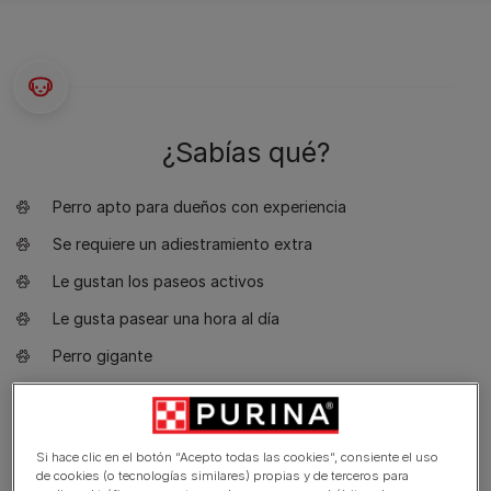
¿Sabías qué?
Perro apto para dueños con experiencia
Se requiere un adiestramiento extra
Le gustan los paseos activos
Le gusta pasear una hora al día
Perro gigante
Un poco de baba
Requiere aseo cada dos días
Si hace clic en el botón “Acepto todas las cookies”, consiente el uso
Raza no hipoalergénica
de cookies (o tecnologías similares) propias y de terceros para