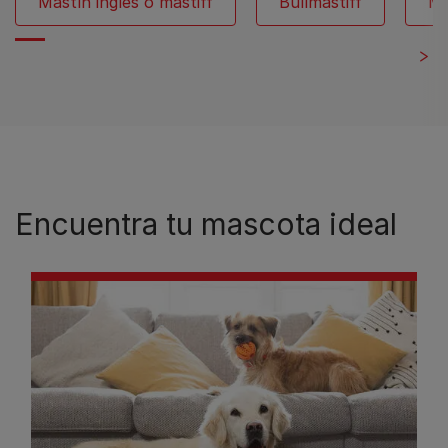
Mastín inglés o mastiff
Bullmastiff
Ma
Encuentra tu mascota ideal