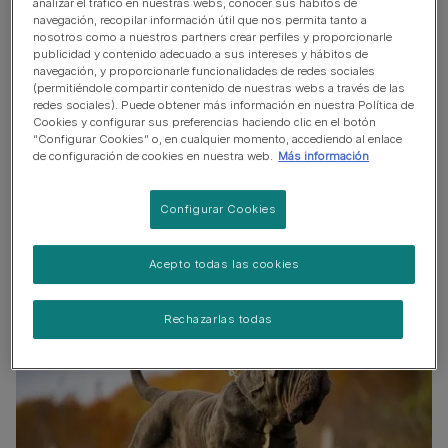
analizar el tráfico en nuestras webs, conocer sus hábitos de
Perro expresivo y ladrador
navegación, recopilar información útil que nos permita tanto a
nosotros como a nuestros partners crear perfiles y proporcionarle
Perro guardián. Ladra, está alerta y tiene aspecto
publicidad y contenido adecuado a sus intereses y hábitos de
protector
navegación, y proporcionarle funcionalidades de redes sociales
(permitiéndole compartir contenido de nuestras webs a través de las
Puede necesitar entrenamiento para vivir con otras
redes sociales). Puede obtener más información en nuestra Política de
Cookies y configurar sus preferencias haciendo clic en el botón
mascotas
“Configurar Cookies” o, en cualquier momento, accediendo al enlace
de configuración de cookies en nuestra web.
Más información
Puede necesitar supervisión adicional para convivir con
niños
Configurar Cookies
Acepto todas las cookies
Rechazarlas todas