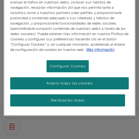
analizar el tráfico en nuestras webs, conocer sus hábitos de
Perro guardián. Ladra y está alerta
navegación, recopilar información útil que nos permita tanto a
nosotros como a nuestros partners crear perfiles y proporcionarle
Puede necesitar entrenamiento para vivir con otras
publicidad y contenido adecuado a sus intereses y hábitos de
navegación, y proporcionarle funcionalidades de redes sociales
mascotas
(permitiéndole compartir contenido de nuestras webs a través de las
redes sociales). Puede obtener más información en nuestra Política de
Puede necesitar supervisión adicional para convivir con
Cookies y configurar sus preferencias haciendo clic en el botón
niños
“Configurar Cookies” o, en cualquier momento, accediendo al enlace
de configuración de cookies en nuestra web.
Más información
Configurar Cookies
CONDICIONES GENERALES DE SALUD
Acepto todas las cookies
DE ESTA RAZA
Rechazarlas todas