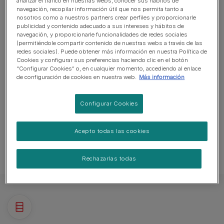
analizar el tráfico en nuestras webs, conocer sus hábitos de
Perro tranquilo
navegación, recopilar información útil que nos permita tanto a
nosotros como a nuestros partners crear perfiles y proporcionarle
No es un perro guardián
publicidad y contenido adecuado a sus intereses y hábitos de
navegación, y proporcionarle funcionalidades de redes sociales
Puede necesitar entrenamiento para vivir con otras
(permitiéndole compartir contenido de nuestras webs a través de las
redes sociales). Puede obtener más información en nuestra Política de
mascotas
Cookies y configurar sus preferencias haciendo clic en el botón
“Configurar Cookies” o, en cualquier momento, accediendo al enlace
Puede necesitar supervisión adicional para convivir con
de configuración de cookies en nuestra web.
Más información
niños
Configurar Cookies
Acepto todas las cookies
No suele presentar problemas de salud
Rechazarlas todas