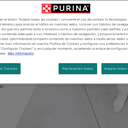
manera abierta y honesta.
PRO PLAN Veterinary Diets
Ver todos los consejos d
Ver todas las marcas
Razas de gatos por piel y
de interior​
gatos
pelaje​
alimentación para perros
s
Ver todas las marcas
Ver todos los consejos de
Tus preguntas nos importan
alimentación para gatos
 en el botón “Acepto todas las cookies”, consiente el uso de cookies (o tecnologías 
e terceros para analizar el tráfico en nuestras webs, conocer sus hábitos de navegac
s
 útil que nos permita tanto a nosotros como a nuestros partners crear perfiles y p
y contenido adecuado a sus intereses y hábitos de navegación, y proporcionarle fu
ciales (permitiéndole compartir contenido de nuestras webs a través de las redes s
er más información en nuestra Política de Cookies y configurar sus preferencias h
 “Configurar Cookies” o, en cualquier momento, accediendo al enlace de configurac
web.
Más información
ar Cookies
Rechazarlas todas
Acepto todas 
s días
as