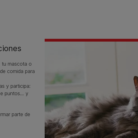
ciones
ra tu mascota o
 de comida para
s y participa:
de puntos… y
ormar parte de