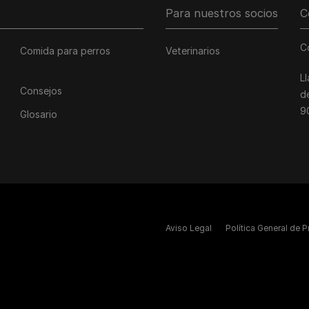
Para nuestros socios
C
C
Comida para perros
Veterinarios
L
Consejos
d
9
Glosario
Aviso Legal
Política General de 