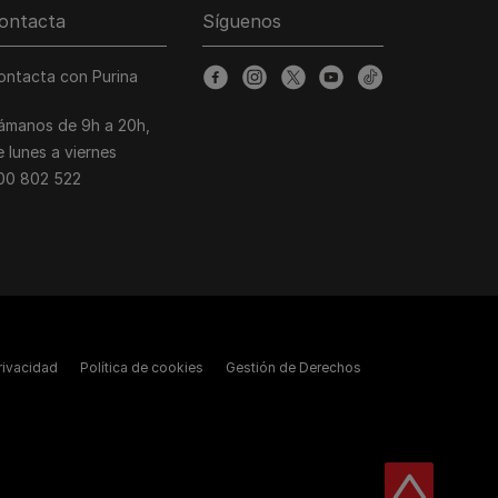
ontacta
Síguenos
ontacta con Purina
facebook
instagram
twitter
youtube
tiktok
lámanos de 9h a 20h,
e lunes a viernes
00 802 522
Privacidad
Política de cookies
Gestión de Derechos