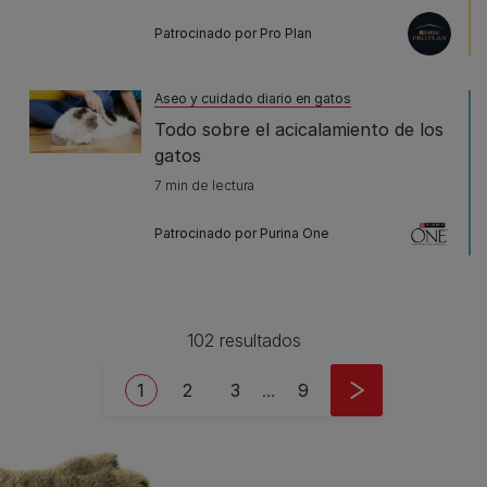
Patrocinado por Pro Plan
Aseo y cuidado diario en gatos
Todo sobre el acicalamiento de los
gatos
7 min de lectura
Patrocinado por Purina One
102 resultados
Pagination
Current page
Page
Page
Last page
1
2
3
…
9