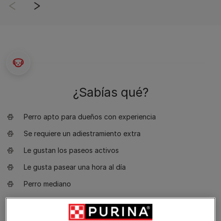
¿Sabías qué?
Perro apto para dueños con experiencia
Se requiere un adiestramiento extra
Le gustan los paseos activos
Le gusta pasear una hora al día
Perro mediano
Requiere aseo cada dos días
-