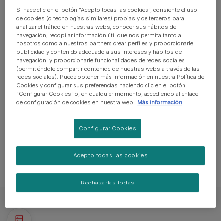
Si hace clic en el botón “Acepto todas las cookies”, consiente el uso
Perro expresivo y ladrador
de cookies (o tecnologías similares) propias y de terceros para
analizar el tráfico en nuestras webs, conocer sus hábitos de
Perro guardián. Ladra y está alerta
navegación, recopilar información útil que nos permita tanto a
nosotros como a nuestros partners crear perfiles y proporcionarle
Puede necesitar entrenamiento para vivir con otras
publicidad y contenido adecuado a sus intereses y hábitos de
mascotas
navegación, y proporcionarle funcionalidades de redes sociales
(permitiéndole compartir contenido de nuestras webs a través de las
Puede necesitar supervisión adicional para convivir con
redes sociales). Puede obtener más información en nuestra Política de
Cookies y configurar sus preferencias haciendo clic en el botón
niños
“Configurar Cookies” o, en cualquier momento, accediendo al enlace
de configuración de cookies en nuestra web.
Más información
Configurar Cookies
La raza bull terrier puede sufrir
problemas de salud
Acepto todas las cookies
Rechazarlas todas