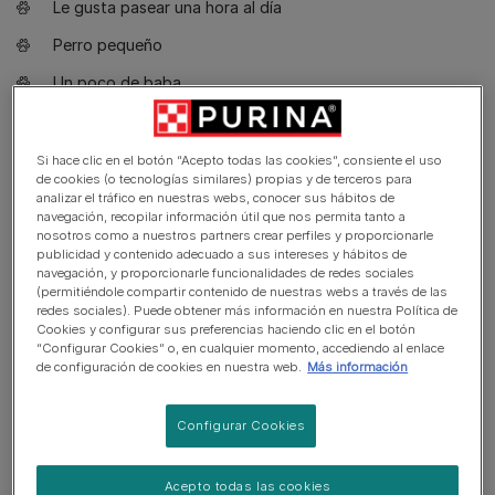
Le gusta pasear una hora al día
Perro pequeño
Un poco de baba
Requiere aseo cada dos días
Raza no hipoalergénica
Si hace clic en el botón “Acepto todas las cookies”, consiente el uso
de cookies (o tecnologías similares) propias y de terceros para
Perro expresivo y ladrador
analizar el tráfico en nuestras webs, conocer sus hábitos de
navegación, recopilar información útil que nos permita tanto a
Perro guardián. Ladra y está alerta
nosotros como a nuestros partners crear perfiles y proporcionarle
publicidad y contenido adecuado a sus intereses y hábitos de
Puede necesitar entrenamiento para vivir con otras
navegación, y proporcionarle funcionalidades de redes sociales
(permitiéndole compartir contenido de nuestras webs a través de las
mascotas
redes sociales). Puede obtener más información en nuestra Política de
Cookies y configurar sus preferencias haciendo clic en el botón
Puede necesitar supervisión adicional para convivir con
“Configurar Cookies” o, en cualquier momento, accediendo al enlace
niños
de configuración de cookies en nuestra web.
Más información
Configurar Cookies
INFORMACIÓN GENERAL DE SALUD
Acepto todas las cookies